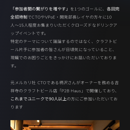
「参加者間の繋がりを増やす」
を1つのゴールに、
各回完
全招待制
でCTOやVPoE・開発部長レイヤの方々に10
人〜15人程度お集まりいただくクローズドなドリンクア
ップイベントです。
特定のテーマについて議論するのではなく、クラフトビ
ール片手に参加者の皆さんが日頃気になっていること、
現職でのお困りごとをきっかけにお話いただいておりま
す。
元メルカリ社 CTOである柄沢さんがオーナーを務める吉
祥寺のクラフトビール店「P2B Haus」で開催しており、
これまでユニークで90人以上
の方にご参加いただいてお
ります