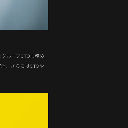
PのグループCTOも務め
消、さらにはCTOや
。