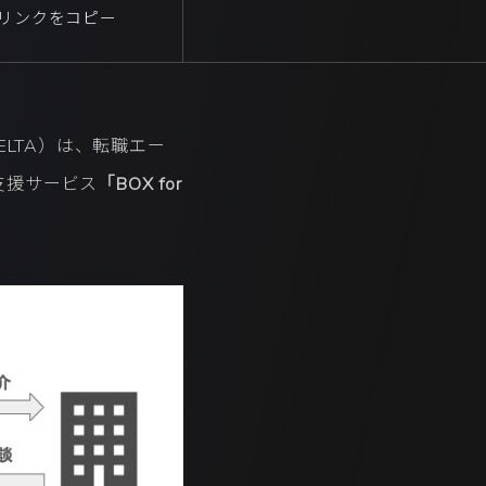
リンクをコピー
ELTA）は、転職エー
支援サービス
「BOX for
。