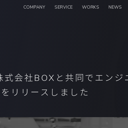
COMPANY
SERVICE
WORKS
NEWS
会社情報トップ
生成AIエージェント受託開発
ビジョン
生成AI研修プログラム(β)
コアメンバー
ハックツAI
CTO Booster
DELTAの請求代行
Ops booster
が株式会社BOXと共同でエン
VersionUp Booster
スをリリースしました
FinOps Booster
IaC Booster