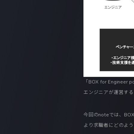
「BOX for Enginee
エンジニアが運営する
今回のnoteでは、BO
より求職者にどのよう